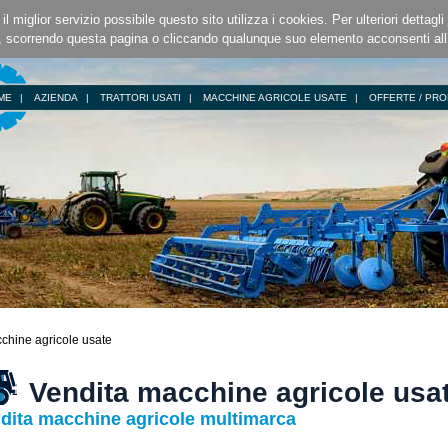
i il miglior servizio possibile questo sito utilizza i cookies. Per ulteriori dettagli
 scorrendo questa pagina o cliccando qualunque suo elemento acconsenti al
ME
|
AZIENDA
|
TRATTORI USATI
|
MACCHINE AGRICOLE USATE
|
OFFERTE / PRO
chine agricole usate
Vendita macchine agricole usa
dita macchine agricole multimarca