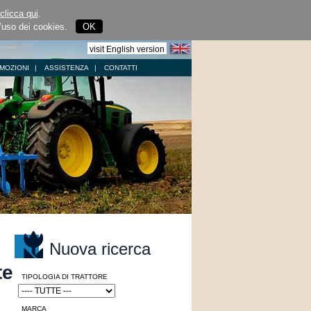
clicca qui
.
l’uso dei cookies.
OK
visit English version
MOZIONI
|
ASSISTENZA
|
CONTATTI
Nuova ricerca
te
TIPOLOGIA DI TRATTORE
MARCA