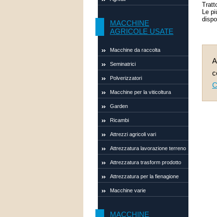
Tratt
Le pi
dispo
MACCHINE
AGRICOLE USATE
Macchine da raccolta
A
Seminatrici
c
Polverizzatori
C
Macchine per la viticoltura
Garden
Ricambi
Attrezzi agricoli vari
Attrezzatura lavorazione terreno
Attrezzatura trasform prodotto
Attrezzatura per la fienagione
Macchine varie
MACCHINE