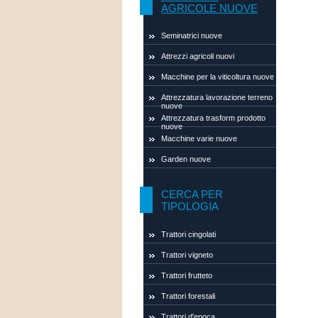
AGRICOLE NUOVE
Seminatrici nuove
Attrezzi agricoli nuovi
Macchine per la viticoltura nuove
Attrezzatura lavorazione terreno
nuove
Attrezzatura trasform prodotto
nuove
Macchine varie nuove
Garden nuove
CERCA PER
TIPOLOGIA
Trattori cingolati
Trattori vigneto
Trattori frutteto
Trattori forestali
Trattori d'epoca