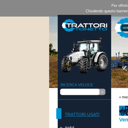
Per offrirt
Chiudendo questo banner,
HO
RICERCA VELOCE
« mac
TRATTORI USATI
Ven
Agrifull