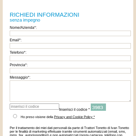
RICHIEDI INFORMAZIONI
senza impegno
Nome/Azienda*:
Email*:
Telefono*:
Provincia*:
Messaggio*:
Inserisci il codice *
Ho preso visione della
Privacy and Cookie Policy *
Per il trattamento dei miei dati personali da parte di Trattori Tonetto di Ivan Tonetto
per le finalità di marketing effettuate tramite strumenti automatizzati (email, sms,
mms, fax, autorisponditori) e non automatizzati (posta cartacea, telefono con