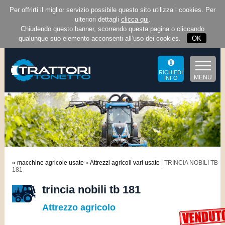
Per offrirti il miglior servizio possibile questo sito utilizza i cookies. Per
ulteriori dettagli
clicca qui
.
Chiudendo questo banner, scorrendo questa pagina o cliccando
qualunque suo elemento acconsenti all’uso dei cookies.
OK
RICHIEDI
MENU
INFO
« macchine agricole usate
«
Attrezzi agricoli vari usate
| TRINCIA NOBILI TB
181
trincia nobili tb 181
Attrezzo agricolo