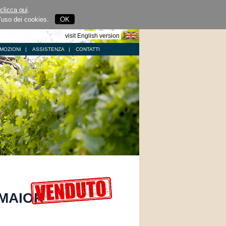
clicca qui
.
l’uso dei cookies.
OK
visit English version
MOZIONI
|
ASSISTENZA
|
CONTATTI
 MAIOR