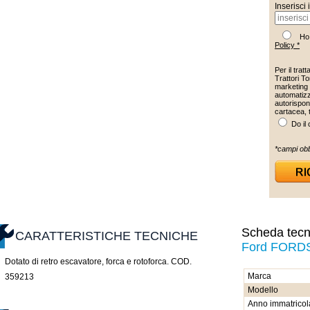
Inserisci 
Ho 
Policy *
Per il trat
Trattori To
marketing 
automatizz
autorispon
cartacea, 
Do il
*campi obb
Scheda tecni
CARATTERISTICHE TECNICHE
Ford FORD
Dotato di retro escavatore, forca e rotoforca. COD.
Marca
359213
Modello
Anno immatricol