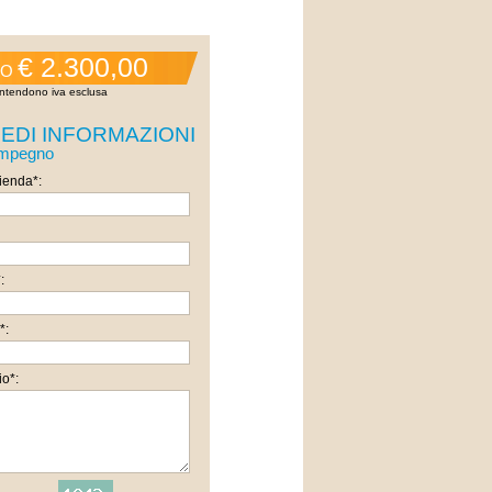
€ 2.300,00
ZO
 intendono iva esclusa
IEDI INFORMAZIONI
impegno
enda*:
:
*:
o*: