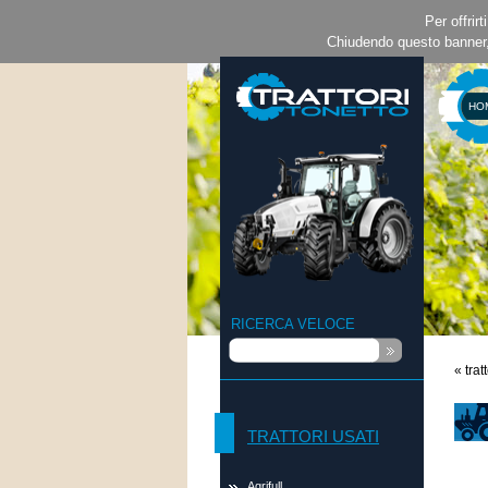
Per offrirt
Chiudendo questo banner,
HO
RICERCA VELOCE
« trat
TRATTORI USATI
Agrifull