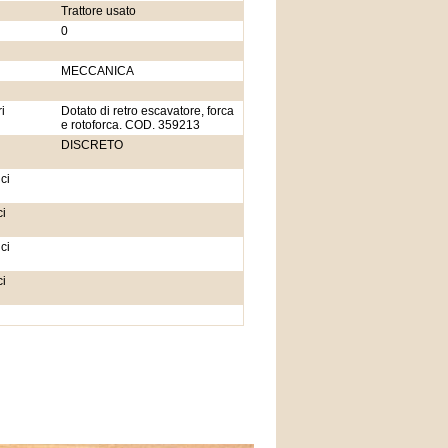
Trattore usato
0
MECCANICA
i
Dotato di retro escavatore, forca
e rotoforca. COD. 359213
DISCRETO
ci
i
ci
i