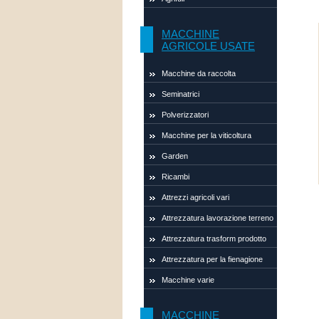
MACCHINE
AGRICOLE USATE
Macchine da raccolta
Seminatrici
Polverizzatori
Macchine per la viticoltura
Garden
Ricambi
Attrezzi agricoli vari
Attrezzatura lavorazione terreno
Attrezzatura trasform prodotto
Attrezzatura per la fienagione
Macchine varie
MACCHINE