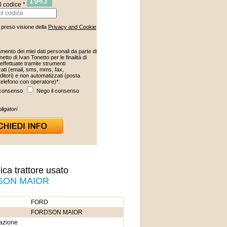
il codice *
preso visione della
Privacy and Cookie
tamento dei miei dati personali da parte di
netto di Ivan Tonetto per le finalità di
effettuate tramite strumenti
ati (email, sms, mms, fax,
ditori) e non automatizzati (posta
telefono con operatore)*:
 consenso
Nego il consenso
ligatori
ca trattore usato
SON MAIOR
FORD
FORDSON MAIOR
azione