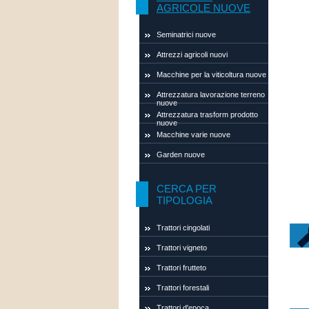
AGRICOLE NUOVE
Seminatrici nuove
Attrezzi agricoli nuovi
Macchine per la viticoltura nuove
Attrezzatura lavorazione terreno
nuove
Attrezzatura trasform prodotto
nuove
Macchine varie nuove
Garden nuove
CERCA PER
TIPOLOGIA
Trattori cingolati
Trattori vigneto
Trattori frutteto
Trattori forestali
Trattori d'epoca