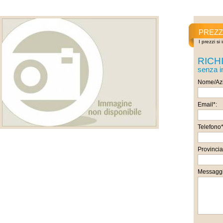
PREZ
I prezzi si
RICH
senza 
Nome/Azi
Email*:
Telefono*
Provincia
Messaggi