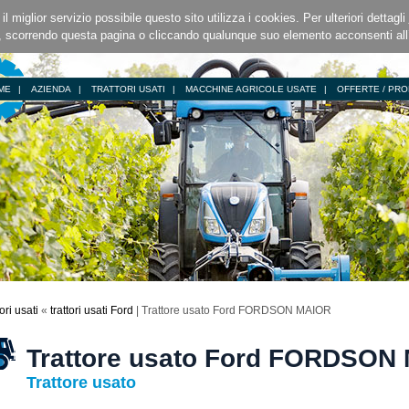
i il miglior servizio possibile questo sito utilizza i cookies. Per ulteriori dettagli
 scorrendo questa pagina o cliccando qualunque suo elemento acconsenti al
ME
|
AZIENDA
|
TRATTORI USATI
|
MACCHINE AGRICOLE USATE
|
OFFERTE / PRO
tori usati
«
trattori usati Ford
| Trattore usato Ford FORDSON MAIOR
Trattore usato Ford FORDSON
Trattore usato